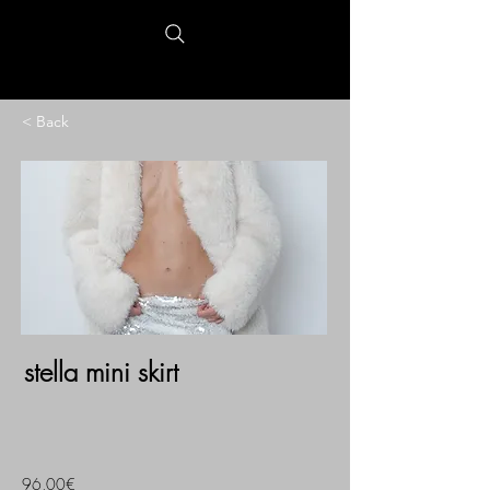
< Back
stella mini skirt
96,00€