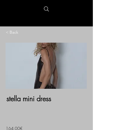
< Back
stella mini dress
164,00€